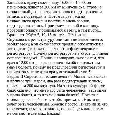
Записала к врачу своего папу 16.06 на 14:00, он
пенсионер, живёт за 200 км от Минусинска. Утром, в
назначенный день поступил звонок о подтверждении
записи, я подтвердила. Потом за два часа до
назначенного времени поступил вновь звонок,
подтвердили запись. Приезжаем с папой в клинику,
проводим оплату, поднимаемся к врачу, а там пусто...
Врача нет. Ждём 5, 10, 15 минут... Нет никого.
Спускаюсь в регистратуру, они сами не знают ничего,
звонят врачу, а он оказывается продлил себе отпуск на
две недели ( так сказал врач по телефону девушке с
регистратуре). Почему регистратура не в курсе, для меня
осталось загадкой. Пошла к главврачу, сказали там, что
врач в 12:00 отпросился по личным обстоятельствам
(мама болеет), почему не предупредили регистратуру и
пациентов мне не дали вразумительный ответ!!!
Бардак!!! Спросила, что мне делать?! Мы записывались
к врачу за три недели, два раза подтверждали запись ,
приехал за 200 км впустую. На что в культурной форме
было сказано, что мне надо быть человечной, ведь мама
у врача болеет, а то что мой папа болеет?! Потратил
столько денег на бензин, чтобы приехать... Никто не
хочет быть человечным. Ужасно просто. Никто ни за что
не отвечает, отменяют запись, но сообщать пациентом
не считают нужным... Бардак!